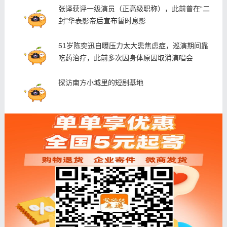
张译获评一级演员（正高级职称），此前曾在“二
封”华表影帝后宣布暂时息影
51岁陈奕迅自曝压力太大患焦虑症，巡演期间靠
吃药治疗，此前多次因身体原因取消演唱会
探访南方小城里的短剧基地