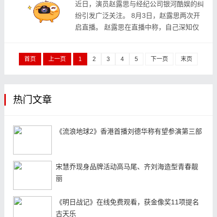
近日，演员赵露思与经纪公司银河酷娱的纠
纷引发广泛关注。 8月3日，赵露思两次开
启直播。 赵露思在直播中称，自己深知仅
靠在社交平台发声是无用的，“但是我觉得
大家知道这件事（后），心里就会比较清
首页
上一页
1
2
3
4
5
下一页
末页
楚，要不然...
热门文章
《流浪地球2》香港首播刘德华称有望参演第三部
宋慧乔现身品牌活动高马尾、齐刘海造型青春靓
丽
《明日战记》在线免费观看，获金像奖11项提名
古天乐