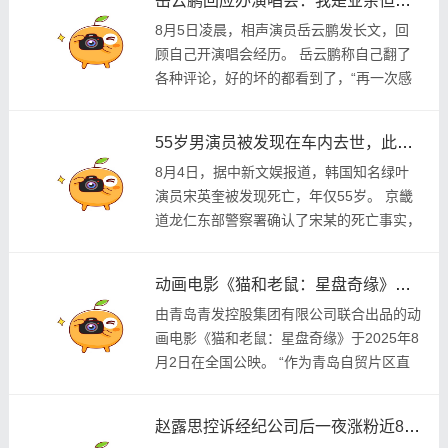
岳云鹏回应办演唱会：我是业余但有爱唱歌的心；此前其演唱会被质疑“没歌唱、票价贵”
8月5日凌晨，相声演员岳云鹏发长文，回
顾自己开演唱会经历。 岳云鹏称自己翻了
各种评论，好的坏的都看到了，“再一次感
谢大家的关注以及批评，有开演唱会的想法
其实已经很多年了，我深知自己是业余，嗓
55岁男演员被发现在车内去世，此前因酒驾被逮捕，曾出演《请回答1988》《素媛》
音也没有那...
8月4日，据中新文娱报道，韩国知名绿叶
演员宋英奎被发现死亡，年仅55岁。 京畿
道龙仁东部警察署确认了宋某的死亡事实，
目前正在调查中。 据悉，宋某于今天上午8
时左右在京道龙仁市某联排别墅的车辆内被
动画电影《猫和老鼠：星盘奇缘》于2025年8月2日在全国公映
发现昏...
由青岛青发控股集团有限公司联合出品的动
画电影《猫和老鼠：星盘奇缘》于2025年8
月2日在全国公映。 “作为青岛自贸片区直
属国有企业，青发控股集团首次深度参与国
际顶级动画IP的联合出品项目，是集团在影
赵露思控诉经纪公司后一夜涨粉近80万，超8万人预约直播；此前称“愿为解约付出代价”
视...