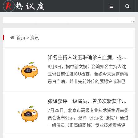
首页
>
资讯
知名主持人沈玉琳确诊白血病，或考虑做骨髓移植，本人回应：会配合治疗、专心养病
8月6日，据中新文娱，台湾知名主持人沈
玉琳日前住进ICU检查，台媒今天透露他罹
患白血病，并非先前外传的胰腺癌或淋巴
癌，目前状况暂时稳定。 台媒透露，沈玉
琳当初是因为多重器官衰竭而入院，包括心
张译获评一级演员，曾多次斩获华表、金鸡、百花等大奖
脏、肝脏、...
7月29日，北京市高级专业技术资格评审委
员会发布公示，张译（公示名“张毅”）通过
一级演员（正高级职称）专业技术资格评
审。据悉，张译两次获得华表奖优秀男演