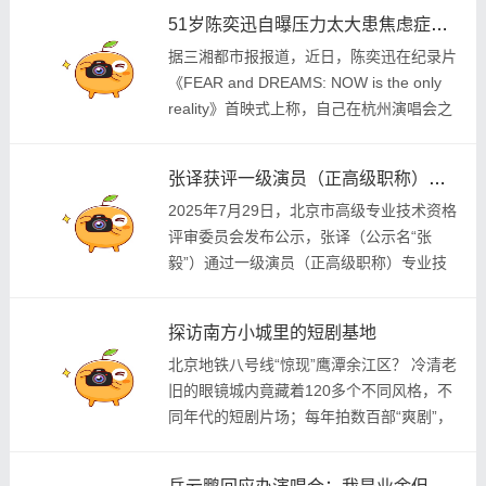
员，金鸡奖最佳男主、男配，百花奖最佳男
51岁陈奕迅自曝压力太大患焦虑症，巡演期间靠吃药治疗，此前多次因身体原因取消演唱会
主，白玉兰...
据三湘都市报报道，近日，陈奕迅在纪录片
《FEAR and DREAMS: NOW is the only
reality》首映式上称，自己在杭州演唱会之
后压力太大陷入焦虑症，一停药就紧张，一
直不敢停药...
张译获评一级演员（正高级职称），此前曾在“二封”华表影帝后宣布暂时息影
2025年7月29日，北京市高级专业技术资格
评审委员会发布公示，张译（公示名“张
毅”）通过一级演员（正高级职称）专业技
术资格评审。 公示显示，北京市艺术系列
（高层次、急需紧缺、特殊特艺人才）高级
探访南方小城里的短剧基地
（正高...
北京地铁八号线“惊现”鹰潭余江区？ 冷清老
旧的眼镜城内竟藏着120多个不同风格，不
同年代的短剧片场；每年拍数百部“爽剧”，
带动周边近2000名村民做群众演员。 近年
来，微短剧凭借跌宕剧情和短小精悍形式...