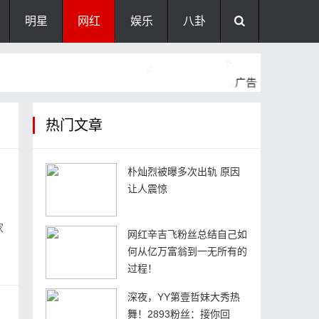
明星
网红
娱乐
八卦
热门文章
朴灿烈被曝多次出轨 原因
让人震惊
家
网红辛吉飞粉丝总结自己如
何从亿万富翁到一无所有的
过程！
深夜，YY第壹哲妹大秀热
舞！2893粉丝：接你回