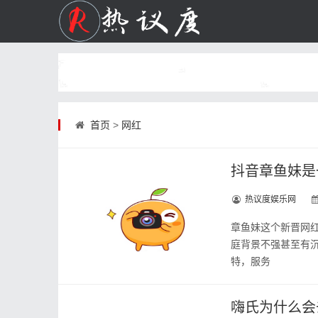
首页
>
网红
抖音章鱼妹是
热议度娱乐网
章鱼妹这个新晋网
庭背景不强甚至有
特，服务
嗨氏为什么会