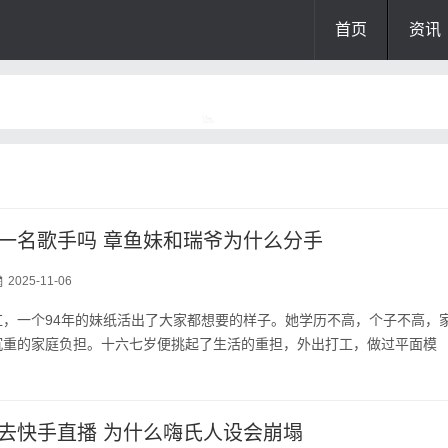
首页
资讯
一名歌手吗 章鱼妹和瑞爷为什么分手
2025-11-06
红，一个94年的妹纸活出了大家都想要的样子。她学历不高，个子不高，
沉重的家庭负担。十六七岁便挑起了生活的重担，外出打工，做过平面模
去快手直播 为什么嗨氏人设会崩塌