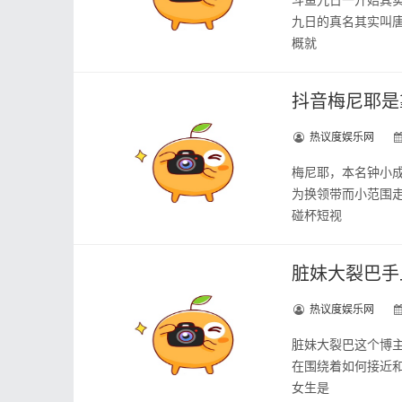
九日的真名其实叫
概就
抖音梅尼耶是
热议度娱乐网
梅尼耶，本名钟小成
为换领带而小范围
碰杯短视
脏妹大裂巴手
热议度娱乐网
脏妹大裂巴这个博主
在围绕着如何接近
女生是