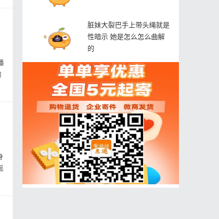
脏妹大裂巴手上带头绳就是
性暗示 她是怎么怎么曲解
的
播
的
身
瑶