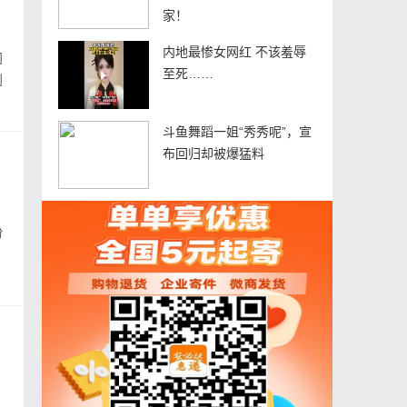
家！
内地最惨女网红 不该羞辱
间
至死……
到
斗鱼舞蹈一姐“秀秀呢”，宣
布回归却被爆猛料
粉
？