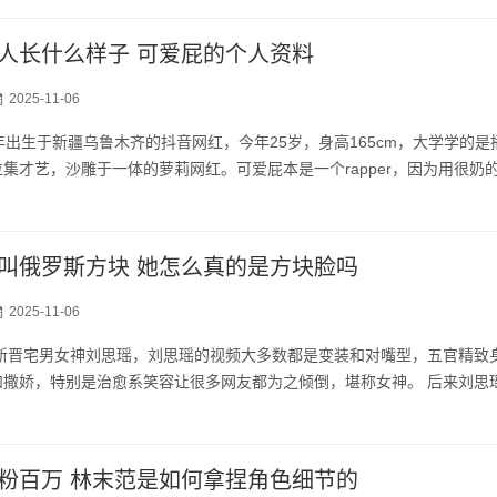
人长什么样子 可爱屁的个人资料
2025-11-06
年出生于新疆乌鲁木齐的抖音网红，今年25岁，身高165cm，大学学的是
集才艺，沙雕于一体的萝莉网红。可爱屁本是一个rapper，因为用很奶
叫俄罗斯方块 她怎么真的是方块脸吗
2025-11-06
年新晋宅男女神刘思瑶，刘思瑶的视频大多数都是变装和对嘴型，五官精致
和撒娇，特别是治愈系笑容让很多网友都为之倾倒，堪称女神。 后来刘思
粉百万 林末范是如何拿捏角色细节的