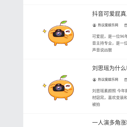
抖音可爱屁真
热议度娱乐网
可爱屁，是一位96
音主持专业，是一位
声音说凶狠
刘思瑶为什么
热议度娱乐网
刘思瑶素颜照 今
材窈窕，喜欢变装
被拍
一人演多角涨