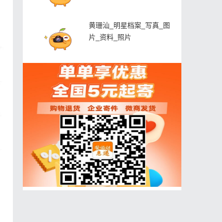
黄珊汕_明星档案_写真_图
片_资料_照片