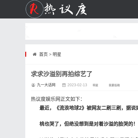
首页
>
明星
求求沙溢别再拍综艺了
九一大话网
2023-02-13
明星
我要投稿
热议度娱乐网
正文如下
：
最近，《流浪地球2》被网友二刷三刷，据说
桃也哭了，但绝没想到是对着沙溢的脸哭的！