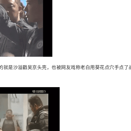
多的就是沙溢戳吴京头壳，也被网友戏称老白用葵花点穴手点了