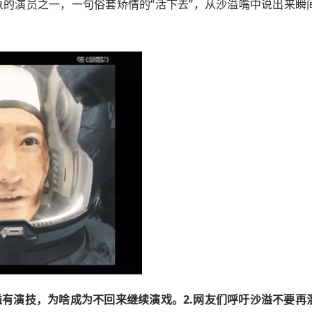
的演员之一，一句俗套矫情的“活下去”，从沙溢嘴中说出来瞬
沙溢有演技，为啥成为不回来继续演戏。2.网友们呼吁沙溢不要再