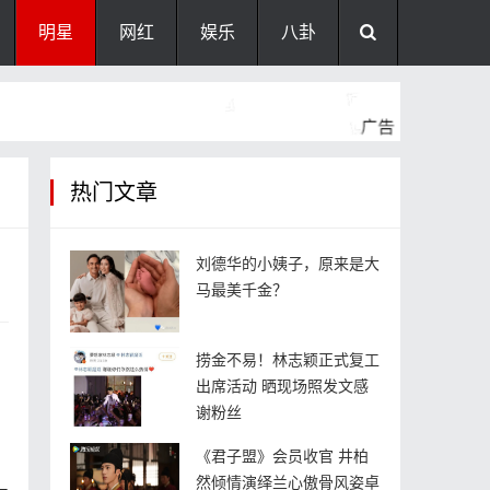
明星
网红
娱乐
八卦
热门文章
刘德华的小姨子，原来是大
马最美千金？
捞金不易！林志颖正式复工
出席活动 晒现场照发文感
谢粉丝
《君子盟》会员收官 井柏
然倾情演绎兰心傲骨风姿卓