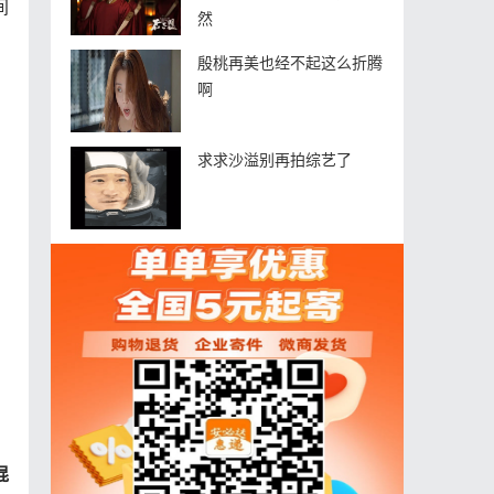
间
然
殷桃再美也经不起这么折腾
啊
求求沙溢别再拍综艺了
混