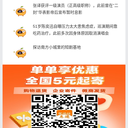
张译获评一级演员（正高级职称），此前曾在“二
封”华表影帝后宣布暂时息影
51岁陈奕迅自曝压力太大患焦虑症，巡演期间靠
吃药治疗，此前多次因身体原因取消演唱会
探访南方小城里的短剧基地