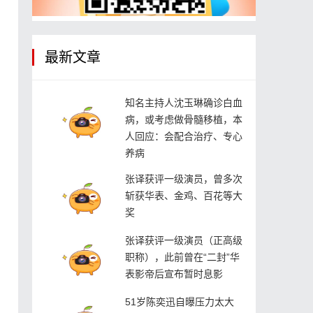
最新文章
知名主持人沈玉琳确诊白血
病，或考虑做骨髓移植，本
人回应：会配合治疗、专心
养病
张译获评一级演员，曾多次
斩获华表、金鸡、百花等大
奖
张译获评一级演员（正高级
职称），此前曾在“二封”华
表影帝后宣布暂时息影
51岁陈奕迅自曝压力太大