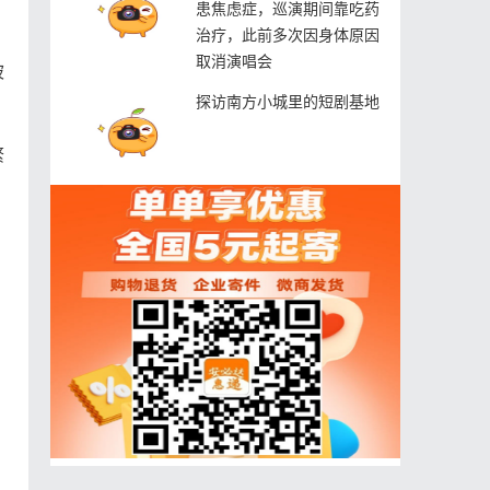
患焦虑症，巡演期间靠吃药
治疗，此前多次因身体原因
取消演唱会
被
探访南方小城里的短剧基地
繁