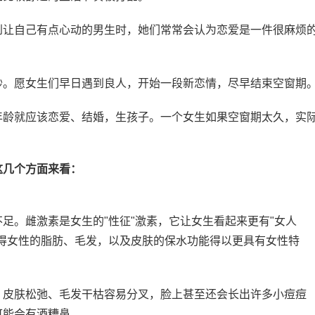
到让自己有点心动的男生时，她们常常会认为恋爱是一件很麻烦
妙。愿女生们早日遇到良人，开始一段新恋情，尽早结束空窗期
年龄就应该恋爱、结婚，生孩子。一个女生如果空窗期太久，实
这几个方面来看：
足。雌激素是女生的"性征"激素，它让女生看起来更有"女人
得女性的脂肪、毛发，以及皮肤的保水功能得以更具有女性特
、皮肤松弛、毛发干枯容易分叉，脸上甚至还会长出许多小痘痘
可能会有酒糟鼻。