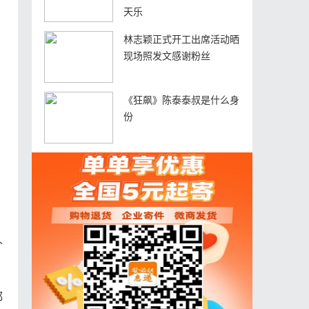
天乐
林志颖正式开工出席活动晒
现场照发文感谢粉丝
《狂飙》陈泰泰叔是什么身
份
个
都