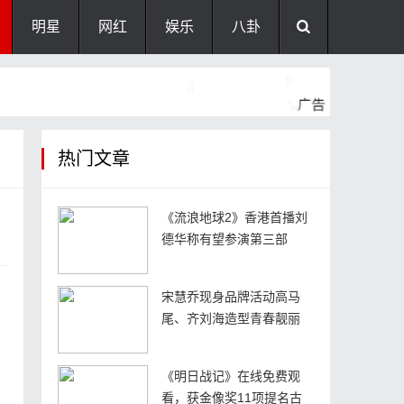
明星
网红
娱乐
八卦
热门文章
《流浪地球2》香港首播刘
德华称有望参演第三部
宋慧乔现身品牌活动高马
尾、齐刘海造型青春靓丽
，
《明日战记》在线免费观
看，获金像奖11项提名古