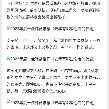
《社内相亲》讲述的是霸道总裁与灰姑娘的故事，整部
剧画风清新、故事明快、没有狗血三角恋，以搞笑到极
致的情节发展将老套路玩出新花样。
安孝燮、金世正、金旻奎、薛仁雅四位主演贡献了不俗
的表演，让这部又土又甜的剧，有了不一样的感觉。
这部剧并非完美无缺，在逻辑上也存在bug。如负债累
累的女主，为何有个富二代闺蜜；男主认不出化妆前后
的女主等。即使如此，也架不住它笑点密集，土中带
新，每一集都能撩动观众的少女心。