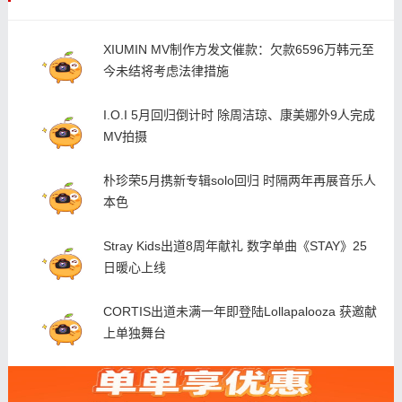
XIUMIN MV制作方发文催款：欠款6596万韩元至
今未结将考虑法律措施
I.O.I 5月回归倒计时 除周洁琼、康美娜外9人完成
MV拍摄
朴珍荣5月携新专辑solo回归 时隔两年再展音乐人
本色
Stray Kids出道8周年献礼 数字单曲《STAY》25
日暖心上线
CORTIS出道未满一年即登陆Lollapalooza 获邀献
上单独舞台