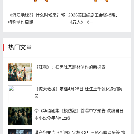
《流浪地球3》什么时候来？郭
2026美国编剧工会奖揭晓：
帆称制作周期
《罪人》《一
热门文章
《狂飙》：扫黑除恶题材创作的新探索
《惊天救援》定档4月28日 杜江王千源化身消防
员
奈飞华语剧集《模仿犯》首曝中字预告 改编自日
本小说今年3月上线
港产犯罪片《断网》定档3.3！三影帝暗网争锋 携