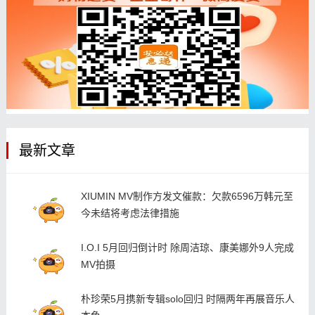
最新文章
XIUMIN MV制作方发文催款：欠款6596万韩元至
今未结将考虑法律措施
I.O.I 5月回归倒计时 除周洁琼、康美娜外9人完成
MV拍摄
朴珍荣5月携新专辑solo回归 时隔两年再展音乐人