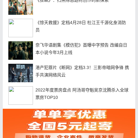
《惊天救援》定档4月28日 杜江王千源化身消防
员
奈飞华语剧集《模仿犯》首曝中字预告 改编自日
本小说今年3月上线
港产犯罪片《断网》定档3.3！三影帝暗网争锋 携
手共演网络风云
2022年度票房盘点 阿汤哥夺魁吴京沈腾杀入全球
票房TOP10