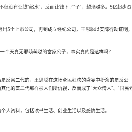
但没有让钱"缩水"，反而让钱下了"子"，越滚越多。5亿起步资
他砸出5个上市公司，再到成立经纪公司，王思聪以实际行动证明
者一个天真无邪萌萌哒的富家公子，事实真的是这样吗？
恰是反富二代的，王思聪在这场全民狂欢的盛宴中扮演的是反公
其他的富二代那样被人们所仇视，反而成了"大众情人"、"国民
的个人资料，包括读书生活、创业生活以及感情生活。