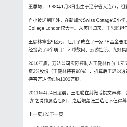
王思聪，1988年1月3日出生于辽宁省大连市，
自小被送到国外，在新加坡Swiss Cottage读小学，在英
College London读大学。从英国归来，王
王健林拿出5亿元，让儿子成立了一家PE基金普思
经投资了4个项目：环球数码、云游控股、九好集
2010年底，万达公司实际控制人王健林作价"1
资2%股份（王健林持有98%），折算后王思聪
持有万达院线约1000万股 。
2011年4月4日凌晨，王思聪在其微博撰文声称
助"之说纯属造谣[8] ，之后炮轰张兰造谣不值得尊
上一页
1
23下一页