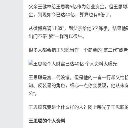
父亲王健林给王思聪5亿作为创业资金，但王思聪不
金，到现如今已达40亿，算算也有8倍了。
从微博高调"出道"，到父亲给他5亿练手，结果
出门不带"爹"一样可以很牛。
很多人都会把王思聪当作一个简单的"富二代"或
王思聪是富二代没错，但是他的一言一行却又恰
知、反装逼的角色，细心一点你会发现，他从未向
公"。
王思聪究竟是个什么样的人？网上曝光了王思聪
王思聪的个人资料