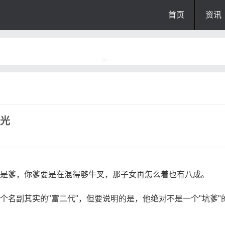
首页
资讯
曝光
就是爹，你爹要是在混得够牛叉，那子女再怎么着也有八成。
个名副其实的"富二代"，但要说明的是，他绝对不是一个"坑爹"