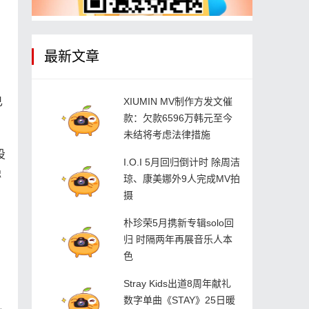
最新文章
已
XIUMIN MV制作方发文催
款：欠款6596万韩元至今
未结将考虑法律措施
投
I.O.I 5月回归倒计时 除周洁
聪
琼、康美娜外9人完成MV拍
摄
朴珍荣5月携新专辑solo回
归 时隔两年再展音乐人本
色
Stray Kids出道8周年献礼
数字单曲《STAY》25日暖