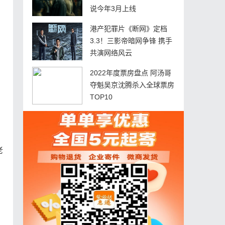
说今年3月上线
港产犯罪片《断网》定档
3.3！三影帝暗网争锋 携手
，
共演网络风云
2022年度票房盘点 阿汤哥
夺魁吴京沈腾杀入全球票房
TOP10
老