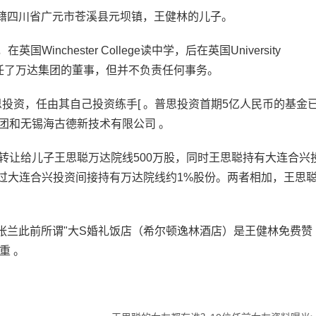
祖籍四川省广元市苍溪县元坝镇，王健林的儿子。
国Winchester College读中学，后在英国University
思聪担任了万达集团的董事，但并不负责任何事务。
投资，任由其自己投资练手[ 。普思投资首期5亿人民币的基金
团和无锡海古德新技术有限公司 。
元"转让给儿子王思聪万达院线500万股，同时王思聪持有大连合兴
透过大连合兴投资间接持有万达院线约1%股份。两者相加，王思
，张兰此前所谓"大S婚礼饭店（希尔顿逸林酒店）是王健林免费赞
重 。