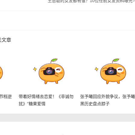
王思聪的女友都有谁？10位任前女友资料曝光
>
关文章
节档逆
带着好情绪去恋爱！《非诚勿
张予曦回应外貌争议，张予
扰》“糖果爱情
黑历史盘点脖子