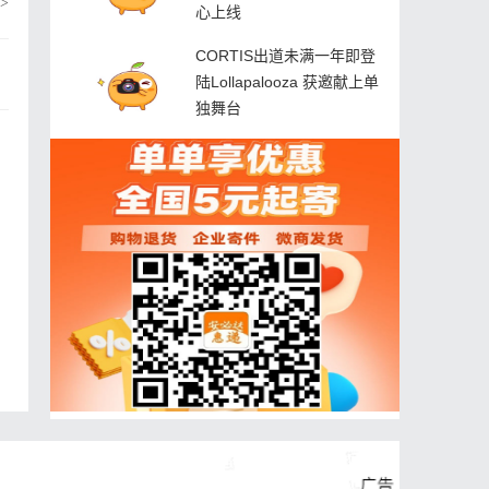
>
心上线
CORTIS出道未满一年即登
陆Lollapalooza 获邀献上单
独舞台
曦