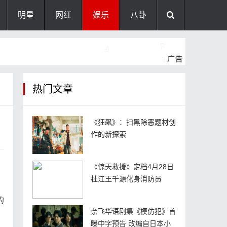
明星
网红
娱乐
八卦
热门文章
《狂飙》：扫黑除恶题材创
作的新探索
《惊天救援》定档4月28日
杜江王千源化身消防员
的
奈飞华语剧集《模仿犯》首
曝中字预告 改编自日本小