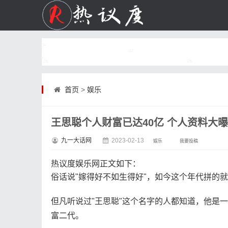
首页
>
娱乐
王思聪个人财富已达40亿 个人资料大
九一大话网
2023-02-13
娱乐
我要投稿
热议度娱乐网
正文如下
：
俗话说"嫁得好不如生得好"，如今这个年代拼的
但凡听说过"王思聪"这个名字的人都知道，他是一
富二代。