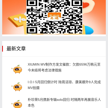
最新文章
XIUMIN MV制作方发文催款：欠款6596万韩元至
今未结将考虑法律措施
I.O.I 5月回归倒计时 除周洁琼、康美娜外9人完成
MV拍摄
朴珍荣5月携新专辑solo回归 时隔两年再展音乐人
本色