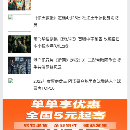
《惊天救援》定档4月28日 杜江王千源化身消防
员
奈飞华语剧集《模仿犯》首曝中字预告 改编自日
本小说今年3月上线
港产犯罪片《断网》定档3.3！三影帝暗网争锋 携
手共演网络风云
2022年度票房盘点 阿汤哥夺魁吴京沈腾杀入全球
票房TOP10