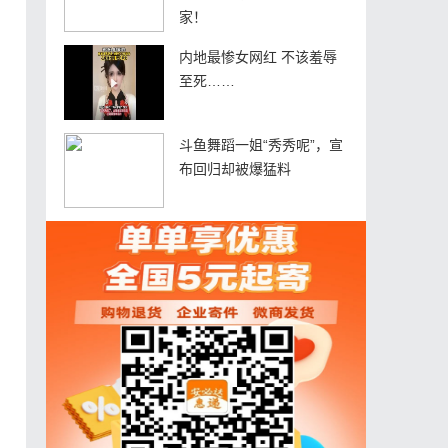
家！
内地最惨女网红 不该羞辱
至死……
斗鱼舞蹈一姐“秀秀呢”，宣
布回归却被爆猛料