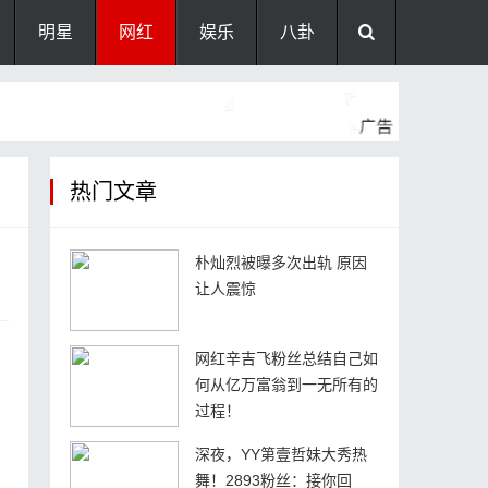
明星
网红
娱乐
八卦
热门文章
朴灿烈被曝多次出轨 原因
让人震惊
网红辛吉飞粉丝总结自己如
，
何从亿万富翁到一无所有的
过程！
深夜，YY第壹哲妹大秀热
舞！2893粉丝：接你回