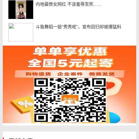
内地最惨女网红 不该羞辱至死……
斗鱼舞蹈一姐“秀秀呢”，宣布回归却被爆猛料