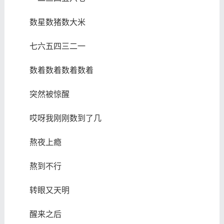
数星数猪数大米
七六五四三二一
数着数着数着数着
突然被惊醒
哎呀我刚刚数到了几
熬夜上瘾
熬到不行
转眼又天明
醒来之后