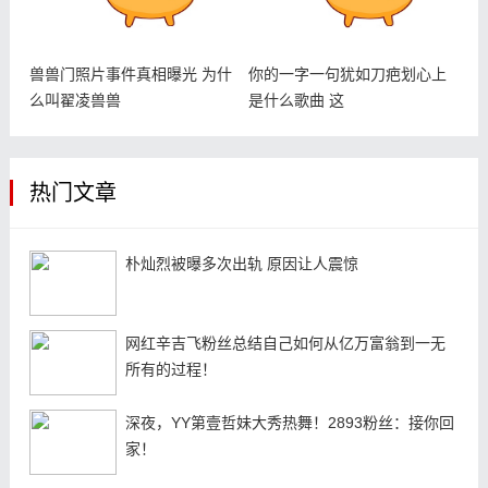
兽兽门照片事件真相曝光 为什
你的一字一句犹如刀疤划心上
么叫翟凌兽兽
是什么歌曲 这
热门文章
朴灿烈被曝多次出轨 原因让人震惊
网红辛吉飞粉丝总结自己如何从亿万富翁到一无
所有的过程！
深夜，YY第壹哲妹大秀热舞！2893粉丝：接你回
家！