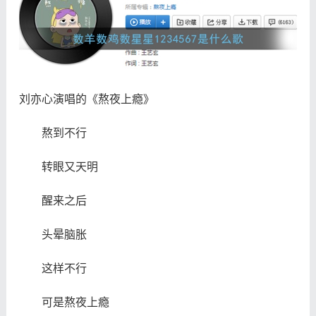
刘亦心演唱的《熬夜上瘾》
熬到不行
转眼又天明
醒来之后
头晕脑胀
这样不行
可是熬夜上瘾