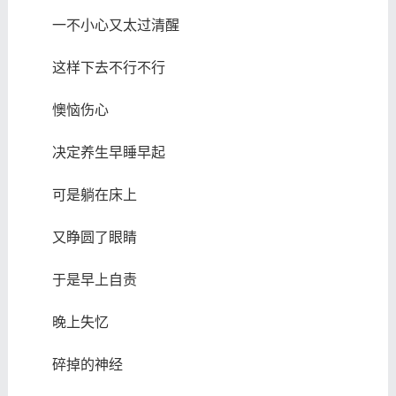
一不小心又太过清醒
这样下去不行不行
懊恼伤心
决定养生早睡早起
可是躺在床上
又睁圆了眼睛
于是早上自责
晚上失忆
碎掉的神经