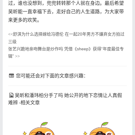
过，谁也没想到，兜兜转转那个人就在身边。最后希望
吴昕能一直幸福下去，走好自己的人生道路，为大家带
来更多的欢笑。
舒淇为什么选择嫁给冯德伦 在一起20年男方不嫌弃女方拍过
<<
三级
张艺兴跪地亲吻舞台是炒作吗 凭借《sheep》获得“年度最佳专
辑”
>>
您可能还会对下面的文章感兴趣：
吴昕和潘玮柏分手了吗 她公开的地下恋情让人真假
难辨 -相关文章