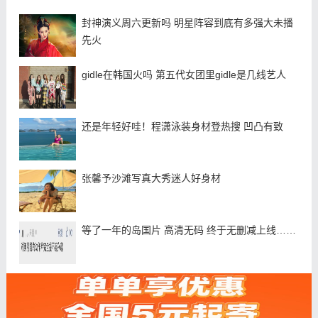
封神演义周六更新吗 明星阵容到底有多强大未播
先火
gidle在韩国火吗 第五代女团里gidle是几线艺人
还是年轻好哇！程潇泳装身材登热搜 凹凸有致
张馨予沙滩写真大秀迷人好身材
等了一年的岛国片 高清无码 终于无删减上线……