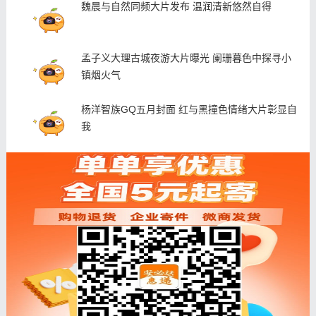
魏晨与自然同频大片发布 温润清新悠然自得
孟子义大理古城夜游大片曝光 阑珊暮色中探寻小
镇烟火气
杨洋智族GQ五月封面 红与黑撞色情绪大片彰显自
我