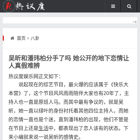
首页
>
八卦
吴昕和潘玮柏分手了吗 她公开的地下恋情让
人真假难辨
热议度娱乐网
正文如下
：
说起现在的综艺节目，最火爆的应该属于《快乐大
本营》了，这个节目风风雨雨陪伴大家也有20年了，主
持人也一直是原班人马。而其中最有争议的，就是吴
昕，她一直以绿叶的身份衬托着其他四位主持人，而她
的恋情一直也是个迷，直到潘玮柏的出现，他们不管是
在节目上还是
生活
中，都表现出了恋人该有的状态。下
来小编就来说一说吴昕的感情史。